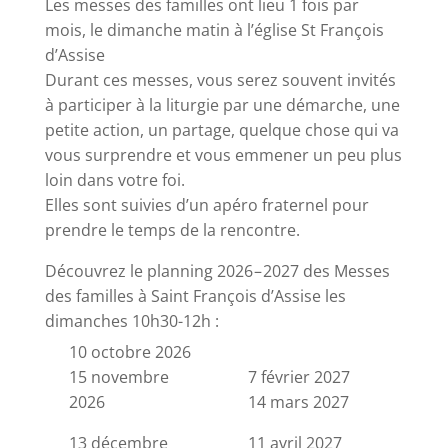
Les messes des familles ont lieu 1 fois par
mois, le
dimanche matin à l’église St Fran­çois
d’Assise
Durant ces messes, vous serez sou­vent invi­tés
à par­ti­ci­per à la litur­gie par une démarche, une
petite action, un par­tage, quelque chose qui va
vous sur­prendre et vous emme­ner un peu plus
loin dans votre foi.
Elles sont sui­vies d’un apé­ro fra­ter­nel pour
prendre le temps de la ren­contre.
Décou­vrez le plan­ning 2026 – 2027 des Messes
des familles à Saint Fran­çois d’As­sise les
dimanches 10h30-12h :
10 octobre 2026
15 novembre
7 février 2027
2026
14 mars 2027
13 décembre
11 avril 2027