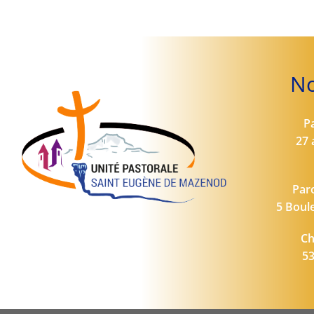
No
P
27 
Par
5 Boul
Ch
53