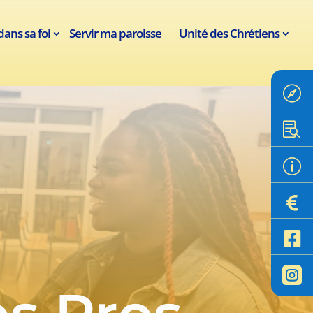
dans sa foi
Servir ma paroisse
Unité des Chrétiens


p


