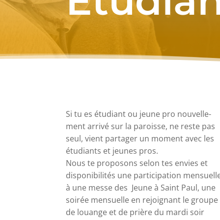
Étudian
Si tu es étu­diant ou jeune pro nou­vel­le­
ment arri­vé sur la paroisse, ne reste pas
seul, vient par­ta­ger un moment avec les
étu­diants et jeunes pros.
Nous te pro­po­sons selon tes envies et
dis­po­ni­bi­li­tés une par­ti­ci­pa­tion men­suell
à une messe des Jeune à Saint Paul, une
soi­rée men­suelle en rejoi­gnant le groupe
de louange et de prière du mar­di soir