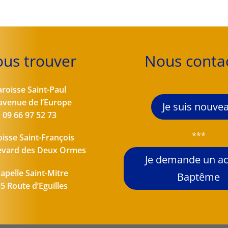
us trouver
Nous conta
aroisse Saint-Paul
avenue de l’Europe
Je suis nouve
09 66 97 52 73
***
oisse Saint-François
evard des Deux Ormes
Je demande un ac
apelle Saint-Mitre
Baptême
5 Route d’Eguilles