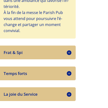
dans une ambiance qui favo­rise l’in­
té­rio­ri­té.
À la fin de la messe le Parish Pub
vous attend pour pour­suivre l’é­
change et par­ta­ger un moment
convi­vial.
Frat & Spi
Temps forts
La joie du Service